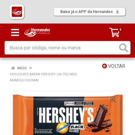
Baixe já o APP da Hernandes
0
VOLTAR
INÍCIO
CHOCOLATE BARRA HERSHEY UN-75G MEIO
AMARGO/OVOMAL