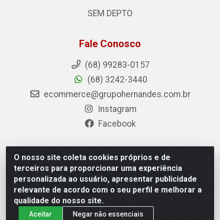
SEM DEPTO
Fale Conosco
(68) 99283-0157
(68) 3242-3440
ecommerce@grupohernandes.com.br
Instagram
Facebook
O nosso site coleta cookies próprios e de
Hernandes - Atacado e Distribuições - Rodovia
terceiros para proporcionar uma experiência
Transacreana, 2155 - Floresta Sul, Rio Branco/AC - CEP
personalizada ao usuário, apresentar publicidade
69.912-290 - CNPJ 12.996.556/0001-69
relevante de acordo com o seu perfil e melhorar a
qualidade do nosso site.
Aceitar
Negar não essenciais