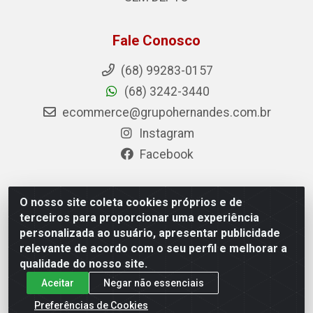
Fale Conosco
(68) 99283-0157
(68) 3242-3440
ecommerce@grupohernandes.com.br
Instagram
Facebook
O nosso site coleta cookies próprios e de
Hernandes - Atacado e Distribuições - Rodovia
terceiros para proporcionar uma experiência
Transacreana, 2155 - Floresta Sul, Rio Branco/AC - CEP
personalizada ao usuário, apresentar publicidade
69.912-290 - CNPJ 12.996.556/0001-69
relevante de acordo com o seu perfil e melhorar a
qualidade do nosso site.
Aceitar
Negar não essenciais
Preferências de Cookies