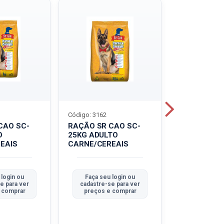
Código: 3162
Código: 3214
CAO SC-
RAÇÃO SR CAO SC-
LEITE UHT
O
25KG ADULTO
PIRACANJU
EAIS
CARNE/CEREAIS
INTEGRAL
 login ou
Faça seu login ou
Faça seu 
e para ver
cadastre-se para ver
cadastre-se
 comprar
preços e comprar
preços e