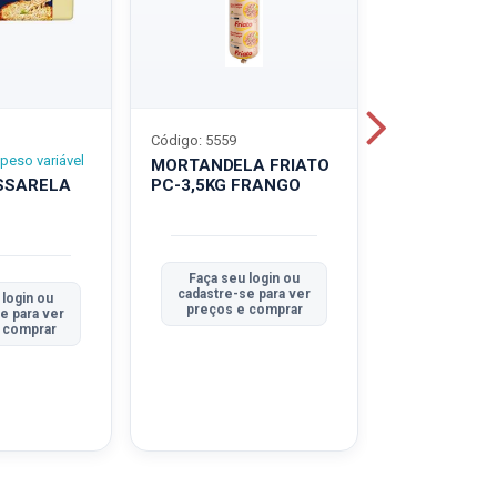
Código: 5559
Código: 5560
peso variável
MORTANDELA FRIATO
MORTANDEL
SSARELA
PC-3,5KG FRANGO
PC-3,5KG
TRADICION
Faça seu login ou
Faça seu 
cadastre-se para ver
cadastre-se
 login ou
preços e comprar
preços e
e para ver
 comprar