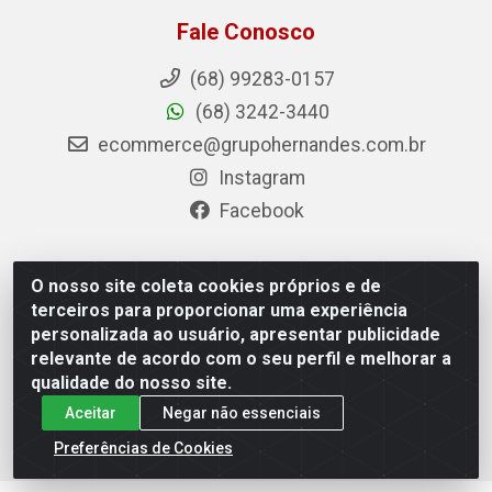
Fale Conosco
(68) 99283-0157
(68) 3242-3440
ecommerce@grupohernandes.com.br
Instagram
Facebook
O nosso site coleta cookies próprios e de
Hernandes - Atacado e Distribuições - Rodovia
terceiros para proporcionar uma experiência
Transacreana, 2155 - Floresta Sul, Rio Branco/AC - CEP
personalizada ao usuário, apresentar publicidade
69.912-290 - CNPJ 12.996.556/0001-69
relevante de acordo com o seu perfil e melhorar a
qualidade do nosso site.
Aceitar
Negar não essenciais
Preferências de Cookies