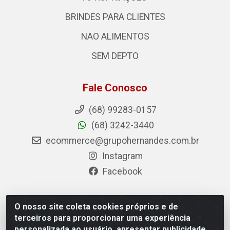
BRINDES PARA CLIENTES
NAO ALIMENTOS
SEM DEPTO
Fale Conosco
(68) 99283-0157
(68) 3242-3440
ecommerce@grupohernandes.com.br
Instagram
Facebook
O nosso site coleta cookies próprios e de
Hernandes - Atacado e Distribuições - Rodovia
terceiros para proporcionar uma experiência
Transacreana, 2155 - Floresta Sul, Rio Branco/AC - CEP
personalizada ao usuário, apresentar publicidade