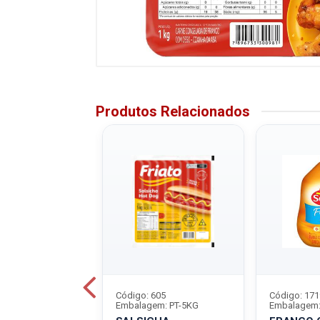
Produtos Relacionados
7912
Código: 605
Código: 171
em: CX-30UN
Embalagem: PT-5KG
Embalagem: