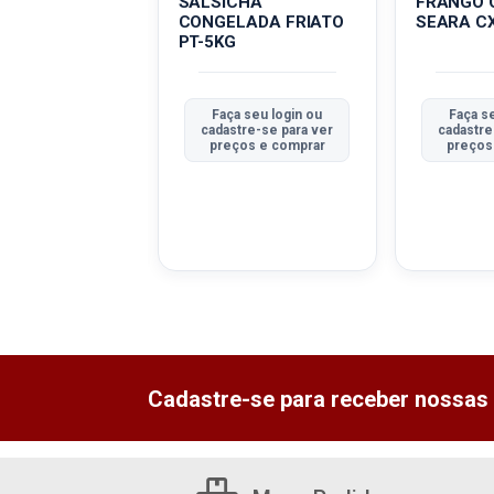
 DE FRANGO
SALSICHA
FRANGO 
ADO FRIATO
CONGELADA FRIATO
SEARA C
X100G
PT-5KG
a seu login ou
Faça seu login ou
Faça s
tre-se para ver
cadastre-se para ver
cadastre
ços e comprar
preços e comprar
preços
Cadastre-se para receber nossas 