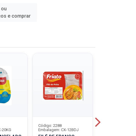
 ou
ços e comprar
Código: 2288
Código: 5816
X-20KG
Embalagem: CX-12BDJ
Embalagem: PT-8