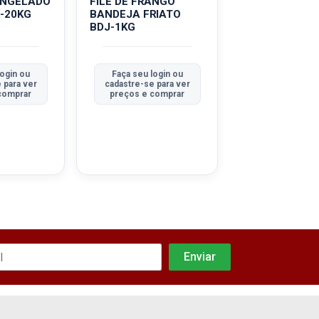
ONGELADO
FILÉ DE FRANGO
CORAÇÃO DE
-20KG
BANDEJA FRIATO
FRANGO FRIAT
BDJ-1KG
800G
login ou
Faça seu login ou
Faça seu log
 para ver
cadastre-se para ver
cadastre-se pa
comprar
preços e comprar
preços e co