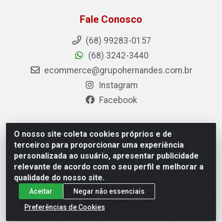
Fale Conosco
(68) 99283-0157
(68) 3242-3440
ecommerce@grupohernandes.com.br
Instagram
Facebook
O nosso site coleta cookies próprios e de
Hernandes - Atacado e Distribuições - Rodovia
terceiros para proporcionar uma experiência
Transacreana, 2155 - Floresta Sul, Rio Branco/AC - CEP
personalizada ao usuário, apresentar publicidade
69.912-290 - CNPJ 12.996.556/0001-69
relevante de acordo com o seu perfil e melhorar a
qualidade do nosso site.
Aceitar
Negar não essenciais
Preferências de Cookies