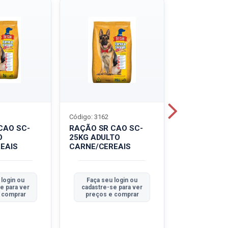
Código: 3162
Código: 3214
CAO SC-
RAÇÃO SR CAO SC-
LEITE UHT
O
25KG ADULTO
PIRACANJU
EAIS
CARNE/CEREAIS
INTEGRAL
 login ou
Faça seu login ou
Faça seu 
e para ver
cadastre-se para ver
cadastre-se
 comprar
preços e comprar
preços e