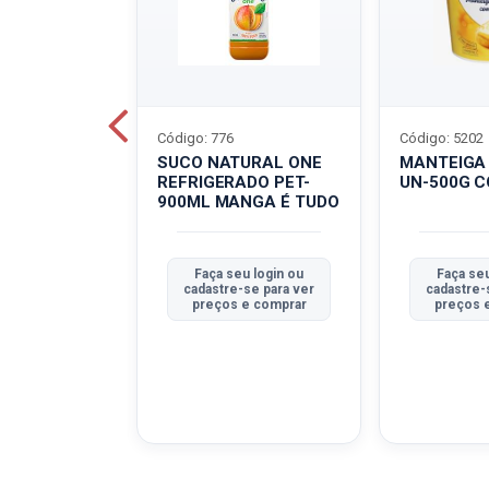
Código: 776
Código: 5202
BOVINO
SUCO NATURAL ONE
MANTEIGA
C-400G
REFRIGERADO PET-
UN-500G 
900ML MANGA É TUDO
u login ou
Faça seu login ou
Faça seu
se para ver
cadastre-se para ver
cadastre-
e comprar
preços e comprar
preços 