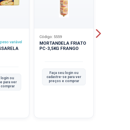
Código: 5559
Código: 5560
peso variável
MORTANDELA FRIATO
MORTANDEL
SSARELA
PC-3,5KG FRANGO
PC-3,5KG
TRADICION
Faça seu login ou
Faça seu 
cadastre-se para ver
cadastre-se
 login ou
preços e comprar
preços e
e para ver
 comprar