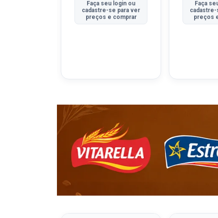
u login ou
Faça seu login ou
Faça seu
se para ver
cadastre-se para ver
cadastre-
e comprar
preços e comprar
preços 