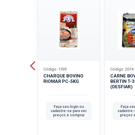
Código: 1595
Código: 2074
ALADO
CHARQUE BOVINO
CARNE BO
T-40G
RIOMAR PC-5KG
BERTIN T-
(DESFIAR)
u login ou
Faça seu login ou
Faça seu
se para ver
cadastre-se para ver
cadastre-
e comprar
preços e comprar
preços 