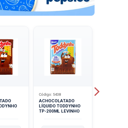
Código: 5438
Código: 5439
TADO
ACHOCOLATADO
ACHOCOLA
ODDYNHO
LÍQUIDO TODDYNHO
PÓ TODDY U
TP-200ML LEVINHO