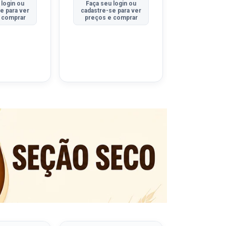
 login ou
Faça seu login ou
Faça seu 
e para ver
cadastre-se para ver
cadastre-se
 comprar
preços e comprar
preços e