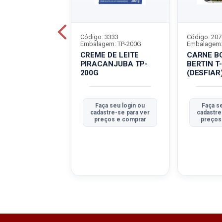
5486
Código: 3333
Código: 207
m: LT-320G
Embalagem: TP-200G
Embalagem:
 BOVINA
CREME DE LEITE
CARNE B
RVA BORDON
PIRACANJUBA TP-
BERTIN T
G
200G
(DESFIAR
CIONALICIONA
a seu login ou
Faça seu login ou
Faça s
tre-se para ver
cadastre-se para ver
cadastre
ços e comprar
preços e comprar
preços