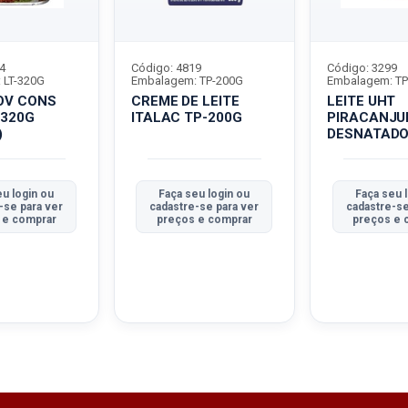
4
Código: 4819
Código: 3299
 LT-320G
Embalagem: TP-200G
Embalagem: TP
OV CONS
CREME DE LEITE
LEITE UHT
-320G
ITALAC TP-200G
PIRACANJU
)
DESNATAD
eu login ou
Faça seu login ou
Faça seu 
-se para ver
cadastre-se para ver
cadastre-se
 e comprar
preços e comprar
preços e 