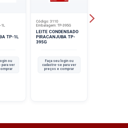
Código: 3110
Código: 4452
-1L
Embalagem: TP-395G
Embalagem: LT-3
LEITE CONDENSADO
CARNE BOV M
BA TP-1L
PIRACANJUBA TP-
BERTIN LT-32
O
395G
DESF
login ou
Faça seu login ou
Faça seu log
 para ver
cadastre-se para ver
cadastre-se pa
comprar
preços e comprar
preços e co