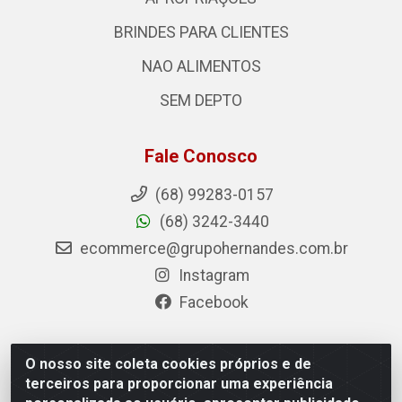
BRINDES PARA CLIENTES
NAO ALIMENTOS
SEM DEPTO
Fale Conosco
(68) 99283-0157
(68) 3242-3440
ecommerce@grupohernandes.com.br
Instagram
Facebook
O nosso site coleta cookies próprios e de
Hernandes - Atacado e Distribuições - Rodovia Transacreana,
terceiros para proporcionar uma experiência
2155 - Floresta Sul, Rio Branco/AC - CEP 69.912-290 - CNPJ