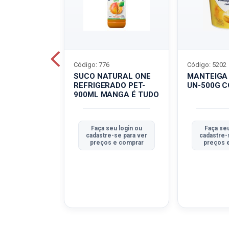
Código: 776
Código: 5202
BOVINO
SUCO NATURAL ONE
MANTEIGA
C-400G
REFRIGERADO PET-
UN-500G 
900ML MANGA É TUDO
u login ou
Faça seu login ou
Faça seu
se para ver
cadastre-se para ver
cadastre-
e comprar
preços e comprar
preços 