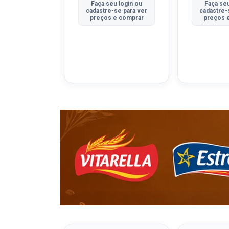
u login ou
Faça seu login ou
Faça seu
se para ver
cadastre-se para ver
cadastre-
e comprar
preços e comprar
preços 