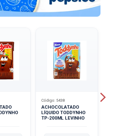
Código: 5438
Código: 5439
TADO
ACHOCOLATADO
ACHOCOLA
ODDYNHO
LÍQUIDO TODDYNHO
PÓ TODDY U
TP-200ML LEVINHO