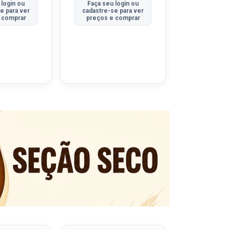
 login ou
Faça seu login ou
Faça seu 
e para ver
cadastre-se para ver
cadastre-se
 comprar
preços e comprar
preços e