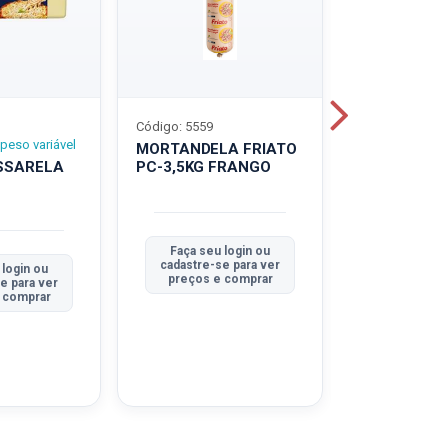
Código: 5559
Código: 5560
peso variável
MORTANDELA FRIATO
MORTANDEL
SSARELA
PC-3,5KG FRANGO
PC-3,5KG
TRADICION
Faça seu login ou
Faça seu 
cadastre-se para ver
cadastre-se
 login ou
preços e comprar
preços e
e para ver
 comprar