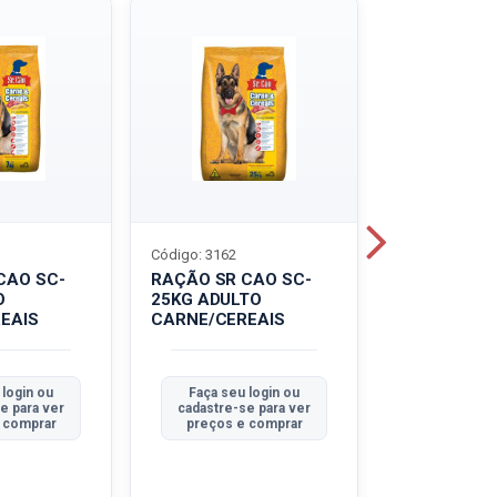
Código: 3162
Código: 3214
CAO SC-
RAÇÃO SR CAO SC-
LEITE UHT
O
25KG ADULTO
PIRACANJU
EAIS
CARNE/CEREAIS
INTEGRAL
 login ou
Faça seu login ou
Faça seu 
e para ver
cadastre-se para ver
cadastre-se
 comprar
preços e comprar
preços e