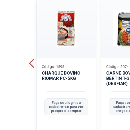
Código: 1595
Código: 2074
ALADO
CHARQUE BOVINO
CARNE BO
T-40G
RIOMAR PC-5KG
BERTIN T-
(DESFIAR)
u login ou
Faça seu login ou
Faça seu
se para ver
cadastre-se para ver
cadastre-
e comprar
preços e comprar
preços 