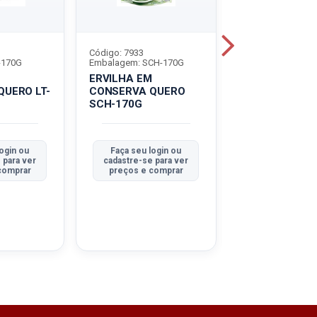
Código: 7933
Código: 8029
-170G
Embalagem: SCH-170G
Embalagem: LT-17
ERVILHA EM
ERVILHA/CEN
UERO LT-
CONSERVA QUERO
EM CONSERVA
SCH-170G
QUERO LT-170
ogin ou
Faça seu login ou
Faça seu logi
 para ver
cadastre-se para ver
cadastre-se pa
comprar
preços e comprar
preços e com