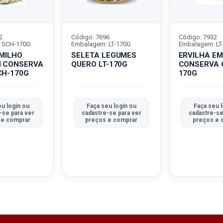
2
Código: 7696
Código: 7932
 SCH-170G
Embalagem: LT-170G
Embalagem: LT
/MILHO
SELETA LEGUMES
ERVILHA EM
M CONSERVA
QUERO LT-170G
CONSERVA Q
CH-170G
170G
u login ou
Faça seu login ou
Faça seu l
-se para ver
cadastre-se para ver
cadastre-se
 e comprar
preços e comprar
preços e 