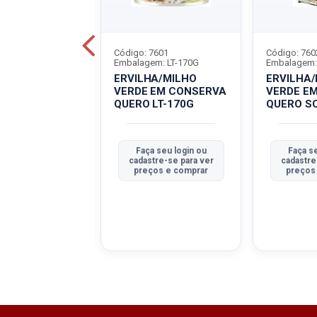
7965
Código: 7601
Código: 760
m: LT-1,7KG
Embalagem: LT-170G
Embalagem:
VERDE EM
ERVILHA/MILHO
ERVILHA
VA QUERO LT-
VERDE EM CONSERVA
VERDE E
QUERO LT-170G
QUERO S
 seu login ou
Faça seu login ou
Faça se
tre-se para ver
cadastre-se para ver
cadastre
ços e comprar
preços e comprar
preços