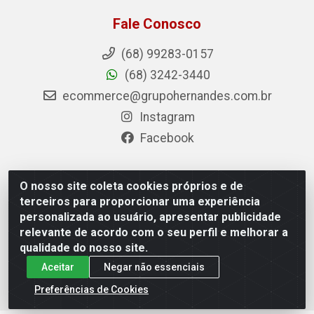
Fale Conosco
(68) 99283-0157
(68) 3242-3440
ecommerce@grupohernandes.com.br
Instagram
Facebook
O nosso site coleta cookies próprios e de
Hernandes - Atacado e Distribuições - Rodovia
terceiros para proporcionar uma experiência
Transacreana, 2155 - Floresta Sul, Rio Branco/AC - CEP
personalizada ao usuário, apresentar publicidade
69.912-290 - CNPJ 12.996.556/0001-69
relevante de acordo com o seu perfil e melhorar a
qualidade do nosso site.
Aceitar
Negar não essenciais
Preferências de Cookies