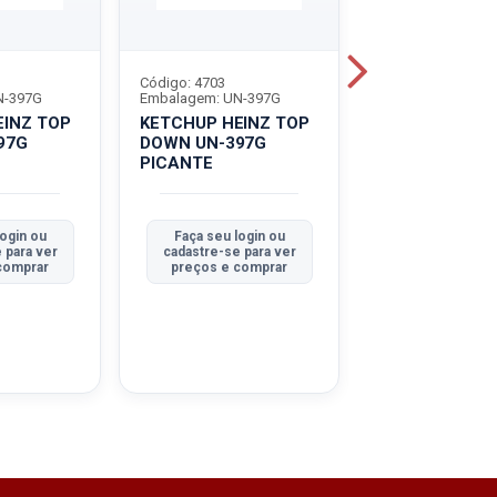
Código: 4703
Código: 4702
N-397G
Embalagem: UN-397G
Embalagem: UN-3
EINZ TOP
KETCHUP HEINZ TOP
KETCHUP HEI
97G
DOWN UN-397G
DOWN UN-397
B
PICANTE
TRADICIONAL
login ou
Faça seu login ou
Faça seu log
 para ver
cadastre-se para ver
cadastre-se pa
comprar
preços e comprar
preços e co