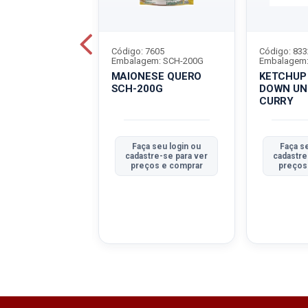
7951
Código: 7605
Código: 833
em: UN-200G
Embalagem: SCH-200G
Embalagem:
UP QUERO UN-
MAIONESE QUERO
KETCHUP
ICANTE
SCH-200G
DOWN UN
CURRY
a seu login ou
Faça seu login ou
Faça s
tre-se para ver
cadastre-se para ver
cadastre
ços e comprar
preços e comprar
preços