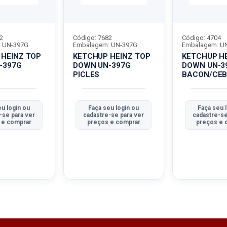
2
Código: 7682
Código: 4704
 UN-397G
Embalagem: UN-397G
Embalagem: U
 HEINZ TOP
KETCHUP HEINZ TOP
KETCHUP H
-397G
DOWN UN-397G
DOWN UN-3
PICLES
BACON/CE
eu login ou
Faça seu login ou
Faça seu 
-se para ver
cadastre-se para ver
cadastre-se
 e comprar
preços e comprar
preços e 