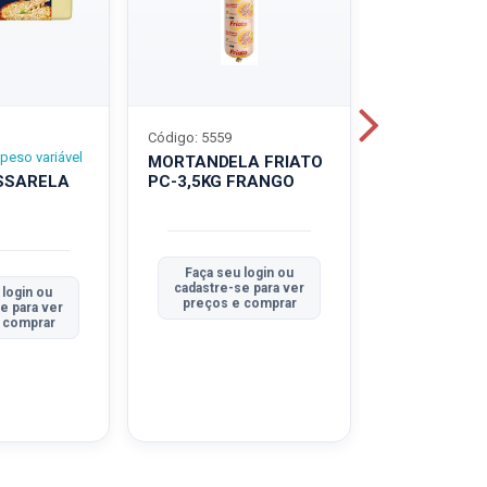
Código: 5559
Código: 5560
peso variável
MORTANDELA FRIATO
MORTANDEL
SSARELA
PC-3,5KG FRANGO
PC-3,5KG
TRADICION
Faça seu login ou
Faça seu 
cadastre-se para ver
cadastre-se
 login ou
preços e comprar
preços e
e para ver
 comprar