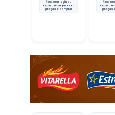
u login ou
Faça seu login ou
Faça seu
se para ver
cadastre-se para ver
cadastre-
e comprar
preços e comprar
preços 