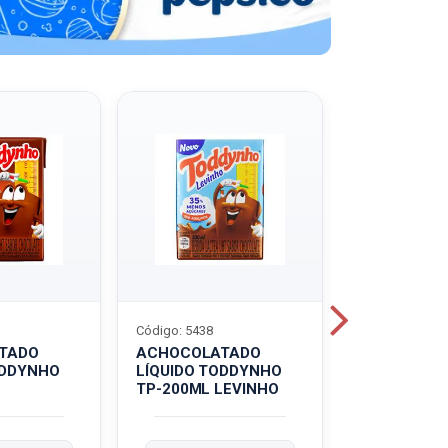
Código: 5438
Código: 5439
TADO
ACHOCOLATADO
ACHOCOLA
ODDYNHO
LÍQUIDO TODDYNHO
PÓ TODDY U
TP-200ML LEVINHO