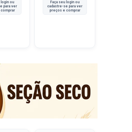
 login ou
Faça seu login ou
Faça seu 
e para ver
cadastre-se para ver
cadastre-se
 comprar
preços e comprar
preços e