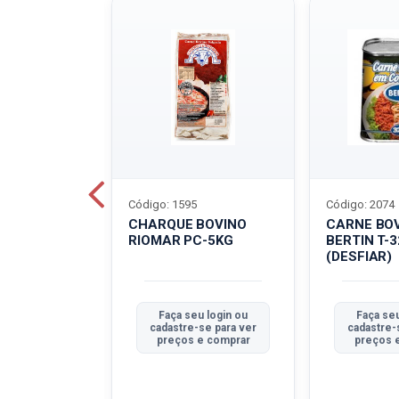
Código: 1595
Código: 2074
ALADO
CHARQUE BOVINO
CARNE BO
T-40G
RIOMAR PC-5KG
BERTIN T-
(DESFIAR)
u login ou
Faça seu login ou
Faça seu
se para ver
cadastre-se para ver
cadastre-
e comprar
preços e comprar
preços 