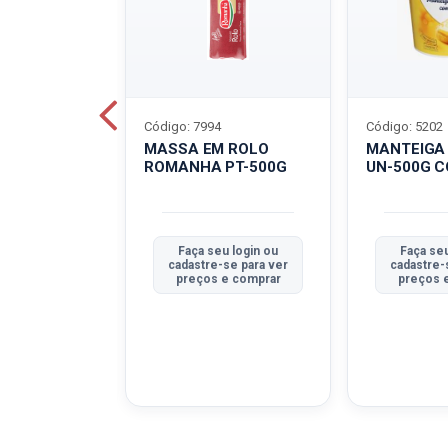
Código: 7994
Código: 5202
BOVINO
MASSA EM ROLO
MANTEIGA
C-400G
ROMANHA PT-500G
UN-500G 
u login ou
Faça seu login ou
Faça seu
se para ver
cadastre-se para ver
cadastre-
e comprar
preços e comprar
preços 