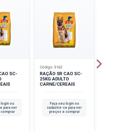
Código: 3162
Código: 3214
CAO SC-
RAÇÃO SR CAO SC-
LEITE UHT
O
25KG ADULTO
PIRACANJU
EAIS
CARNE/CEREAIS
INTEGRAL
 login ou
Faça seu login ou
Faça seu 
e para ver
cadastre-se para ver
cadastre-se
 comprar
preços e comprar
preços e