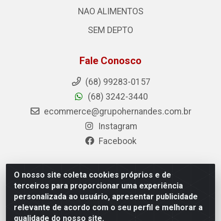
NAO ALIMENTOS
SEM DEPTO
Fale Conosco
(68) 99283-0157
(68) 3242-3440
ecommerce@grupohernandes.com.br
Instagram
Facebook
O nosso site coleta cookies próprios e de
Hernandes - Atacado e Distribuições - Rodovia
terceiros para proporcionar uma experiência
Transacreana, 2155 - Floresta Sul, Rio Branco/AC - CEP
personalizada ao usuário, apresentar publicidade
69.912-290 - CNPJ 12.996.556/0001-69
relevante de acordo com o seu perfil e melhorar a
qualidade do nosso site.