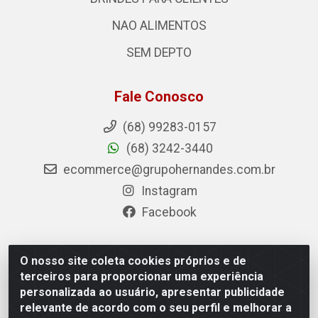
NAO ALIMENTOS
SEM DEPTO
Fale Conosco
(68) 99283-0157
(68) 3242-3440
ecommerce@grupohernandes.com.br
Instagram
Facebook
O nosso site coleta cookies próprios e de
Hernandes - Atacado e Distribuições - Rodovia
terceiros para proporcionar uma experiência
Transacreana, 2155 - Floresta Sul, Rio Branco/AC - CEP
personalizada ao usuário, apresentar publicidade
69.912-290 - CNPJ 12.996.556/0001-69
relevante de acordo com o seu perfil e melhorar a