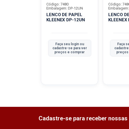
7480
Código: 7480
Código: 748
em: DP-12UN
Embalagem: DP-12UN
Embalagem:
DE PAPEL
LENCO DE PAPEL
LENCO DE
X DP-12UN
KLEENEX DP-12UN
KLEENEX 
 seu login ou
Faça seu login ou
Faça se
tre-se para ver
cadastre-se para ver
cadastre
ços e comprar
preços e comprar
preços
Cadastre-se para receber nossas 