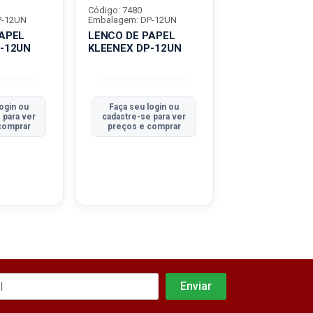
Código: 7480
Código: 7480
P-12UN
Embalagem: DP-12UN
Embalagem: DP-1
APEL
LENCO DE PAPEL
LENCO DE PAP
-12UN
KLEENEX DP-12UN
KLEENEX DP-1
ogin ou
Faça seu login ou
Faça seu logi
 para ver
cadastre-se para ver
cadastre-se pa
comprar
preços e comprar
preços e com