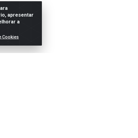
para
io, apresentar
elhorar a
e Cookies