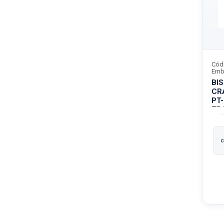
Cód
Emb
BI
CR
PT
TR
L
c