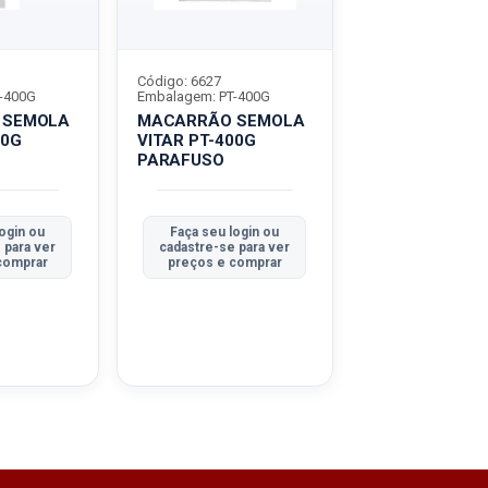
Código: 6627
Código: 6585
-400G
Embalagem: PT-400G
Embalagem: PT-4
 SEMOLA
MACARRÃO SEMOLA
MACARRÃO S
00G
VITAR PT-400G
VITAR PT-400
PARAFUSO
PENNE
ogin ou
Faça seu login ou
Faça seu logi
 para ver
cadastre-se para ver
cadastre-se pa
comprar
preços e comprar
preços e com