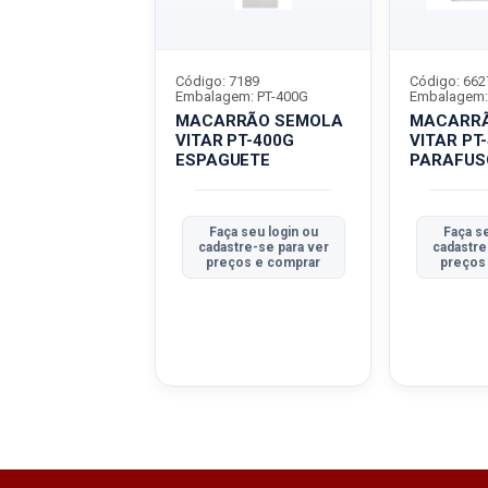
6585
Código: 7189
Código: 662
m: PT-400G
Embalagem: PT-400G
Embalagem:
RÃO SEMOLA
MACARRÃO SEMOLA
MACARRÃ
PT-400G
VITAR PT-400G
VITAR PT
ESPAGUETE
PARAFUS
 seu login ou
Faça seu login ou
Faça se
tre-se para ver
cadastre-se para ver
cadastre
ços e comprar
preços e comprar
preços