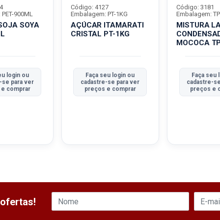
4
Código: 4127
Código: 3181
 PET-900ML
Embalagem: PT-1KG
Embalagem: TP
 SOJA SOYA
AÇÚCAR ITAMARATI
MISTURA L
ML
CRISTAL PT-1KG
CONDENSA
MOCOCA TP
eu login ou
Faça seu login ou
Faça seu 
-se para ver
cadastre-se para ver
cadastre-se
 e comprar
preços e comprar
preços e 
ofertas!