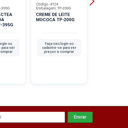
Código: 4124
Código: 4122
-395G
Embalagem: TP-200G
Embalagem: TP-3
ACTEA
CREME DE LEITE
LEITE CONDE
DA
MOCOCA TP-200G
MOCOCA TP-3
-395G
login ou
Faça seu login ou
Faça seu log
 para ver
cadastre-se para ver
cadastre-se pa
comprar
preços e comprar
preços e co