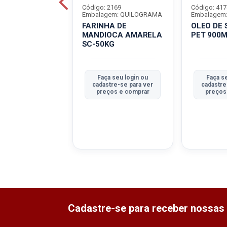
7989
Código: 2169
Código: 417
em: FD-30PT
Embalagem: QUILOGRAMA
Embalagem:
FARINHA DE
OLEO DE
LIZADO TIO
MANDIOCA AMARELA
PET 900
O TP1 PT-1KG
SC-50KG
a seu login ou
Faça seu login ou
Faça s
tre-se para ver
cadastre-se para ver
cadastre
ços e comprar
preços e comprar
preços
Cadastre-se para receber nossas 