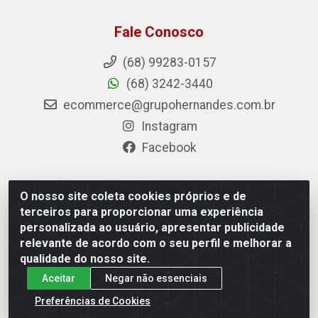
Fale Conosco
(68) 99283-0157
(68) 3242-3440
ecommerce@grupohernandes.com.br
Instagram
Facebook
O nosso site coleta cookies próprios e de
Hernandes - Atacado e Distribuições - Rodovia
terceiros para proporcionar uma experiência
Transacreana, 2155 - Floresta Sul, Rio Branco/AC - CEP
personalizada ao usuário, apresentar publicidade
69.912-290 - CNPJ 12.996.556/0001-69
relevante de acordo com o seu perfil e melhorar a
qualidade do nosso site.
Aceitar
Negar não essenciais
Preferências de Cookies