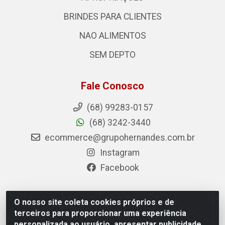
BRINDES PARA CLIENTES
NAO ALIMENTOS
SEM DEPTO
Fale Conosco
(68) 99283-0157
(68) 3242-3440
ecommerce@grupohernandes.com.br
Instagram
Facebook
O nosso site coleta cookies próprios e de
Hernandes - Atacado e Distribuições - Rodovia
terceiros para proporcionar uma experiência
Transacreana, 2155 - Floresta Sul, Rio Branco/AC - CEP
personalizada ao usuário, apresentar publicidade