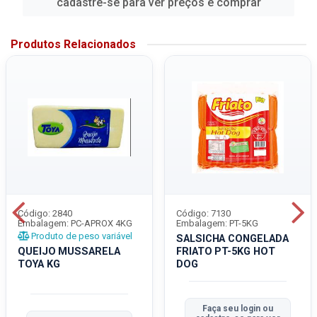
cadastre-se para ver preços e comprar
Produtos Relacionados
Código: 2840
Código: 7130
Embalagem: PC-APROX 4KG
Embalagem: PT-5KG
Produto de peso variável
SALSICHA CONGELADA
QUEIJO MUSSARELA
FRIATO PT-5KG HOT
TOYA KG
DOG
Faça seu login ou