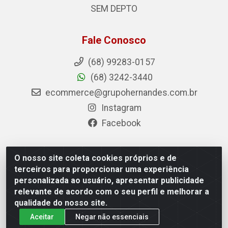
SEM DEPTO
Fale Conosco
(68) 99283-0157
(68) 3242-3440
ecommerce@grupohernandes.com.br
Instagram
Facebook
O nosso site coleta cookies próprios e de
Hernandes - Atacado e Distribuições - Rodovia
terceiros para proporcionar uma experiência
Transacreana, 2155 - Floresta Sul, Rio Branco/AC - CEP
personalizada ao usuário, apresentar publicidade
69.912-290 - CNPJ 12.996.556/0001-69
relevante de acordo com o seu perfil e melhorar a
qualidade do nosso site.
Aceitar
Negar não essenciais