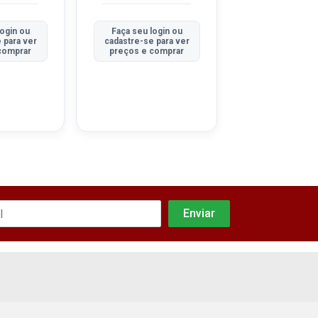
login ou
Faça seu login ou
Faça seu log
 para ver
cadastre-se para ver
cadastre-se pa
comprar
preços e comprar
preços e co