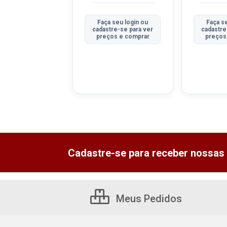
a seu login ou
Faça seu login ou
Faça s
tre-se para ver
cadastre-se para ver
cadastre
ços e comprar
preços e comprar
preços
Cadastre-se para receber nossas 
Meus Pedidos