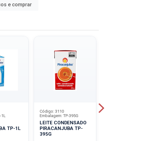
ços e comprar
Código: 3110
Código: 4452
-1L
Embalagem: TP-395G
Embalagem: LT-3
LEITE CONDENSADO
CARNE BOV M
BA TP-1L
PIRACANJUBA TP-
BERTIN LT-32
O
395G
DESF