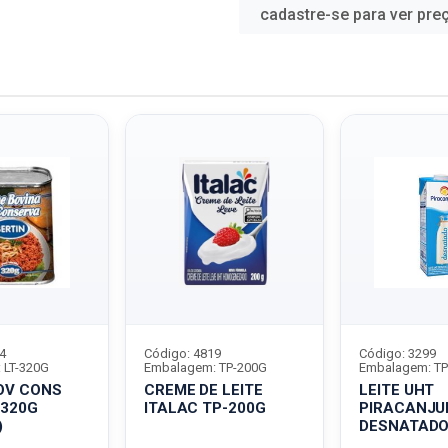
cadastre-se para ver pre
4
Código: 4819
Código: 3299
 LT-320G
Embalagem: TP-200G
Embalagem: TP
OV CONS
CREME DE LEITE
LEITE UHT
-320G
ITALAC TP-200G
PIRACANJU
)
DESNATAD