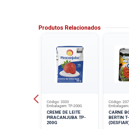
Produtos Relacionados
5486
Código: 3333
Código: 207
m: LT-320G
Embalagem: TP-200G
Embalagem:
 BOVINA
CREME DE LEITE
CARNE B
RVA BORDON
PIRACANJUBA TP-
BERTIN T
G
200G
(DESFIAR
CIONALICIONA