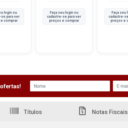
eu login ou
Faça seu login ou
Faça seu 
-se para ver
cadastre-se para ver
cadastre-se
 e comprar
preços e comprar
preços e 
ofertas!
Títulos
Notas Fiscais