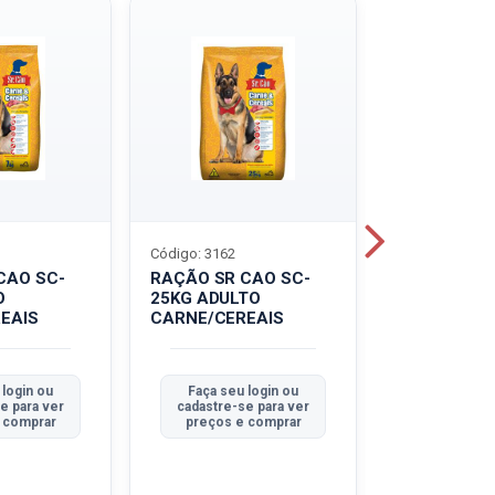
Código: 3162
Código: 3214
CAO SC-
RAÇÃO SR CAO SC-
LEITE UHT
O
25KG ADULTO
PIRACANJU
EAIS
CARNE/CEREAIS
INTEGRAL
 login ou
Faça seu login ou
Faça seu 
e para ver
cadastre-se para ver
cadastre-se
 comprar
preços e comprar
preços e