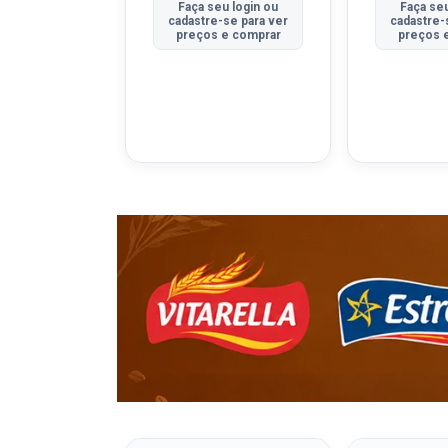
u login ou
Faça seu login ou
Faça seu
se para ver
cadastre-se para ver
cadastre-
e comprar
preços e comprar
preços 