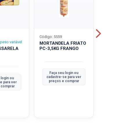
Código: 5559
Código: 5560
peso variável
MORTANDELA FRIATO
MORTANDEL
SSARELA
PC-3,5KG FRANGO
PC-3,5KG
TRADICION
Faça seu login ou
Faça seu 
cadastre-se para ver
cadastre-se
 login ou
preços e comprar
preços e
e para ver
 comprar