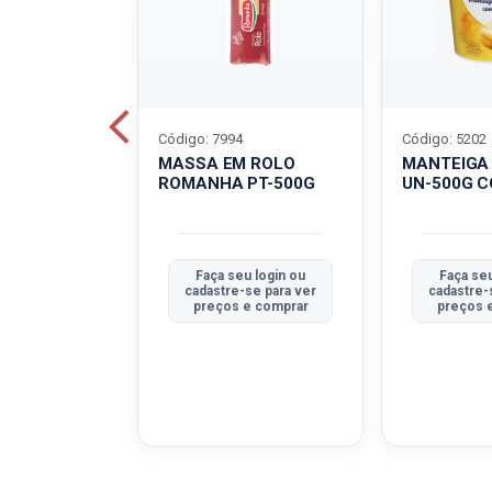
Código: 7994
Código: 5202
BOVINO
MASSA EM ROLO
MANTEIGA
C-400G
ROMANHA PT-500G
UN-500G 
u login ou
Faça seu login ou
Faça seu
se para ver
cadastre-se para ver
cadastre-
e comprar
preços e comprar
preços 