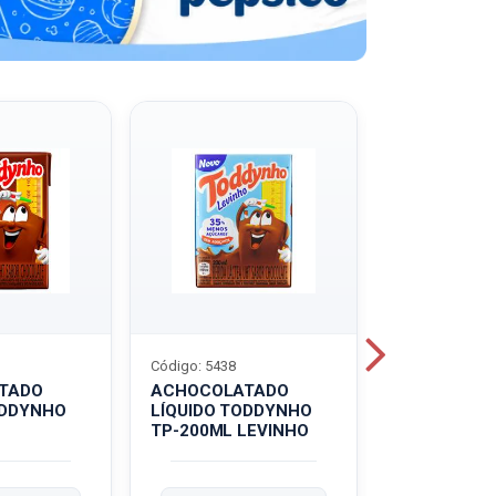
Código: 5438
Código: 5439
TADO
ACHOCOLATADO
ACHOCOLA
ODDYNHO
LÍQUIDO TODDYNHO
PÓ TODDY U
TP-200ML LEVINHO