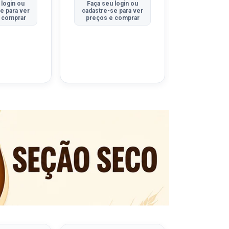
 login ou
Faça seu login ou
Faça seu 
e para ver
cadastre-se para ver
cadastre-se
 comprar
preços e comprar
preços e