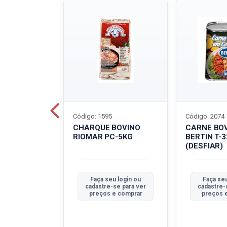
Código: 1595
Código: 2074
ALADO
CHARQUE BOVINO
CARNE BO
T-40G
RIOMAR PC-5KG
BERTIN T-
(DESFIAR)
u login ou
Faça seu login ou
Faça seu
se para ver
cadastre-se para ver
cadastre-
e comprar
preços e comprar
preços 