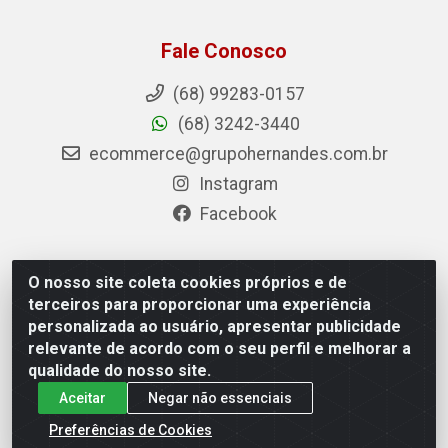
Fale Conosco
(68) 99283-0157
(68) 3242-3440
ecommerce@grupohernandes.com.br
Instagram
Facebook
O nosso site coleta cookies próprios e de
Hernandes - Atacado e Distribuições - Rodovia
terceiros para proporcionar uma experiência
Transacreana, 2155 - Floresta Sul, Rio Branco/AC - CEP
personalizada ao usuário, apresentar publicidade
69.912-290 - CNPJ 12.996.556/0001-69
relevante de acordo com o seu perfil e melhorar a
qualidade do nosso site.
Aceitar
Negar não essenciais
Preferências de Cookies