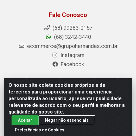
Fale Conosco
(68) 99283-0157
(68) 3242-3440
ecommerce@grupohernandes.com.br
Instagram
Facebook
O nosso site coleta cookies próprios e de
Hernandes - Atacado e Distribuições - Rodovia
terceiros para proporcionar uma experiência
Transacreana, 2155 - Floresta Sul, Rio Branco/AC - CEP
personalizada ao usuário, apresentar publicidade
69.912-290 - CNPJ 12.996.556/0001-69
relevante de acordo com o seu perfil e melhorar a
qualidade do nosso site.
Aceitar
Negar não essenciais
Preferências de Cookies