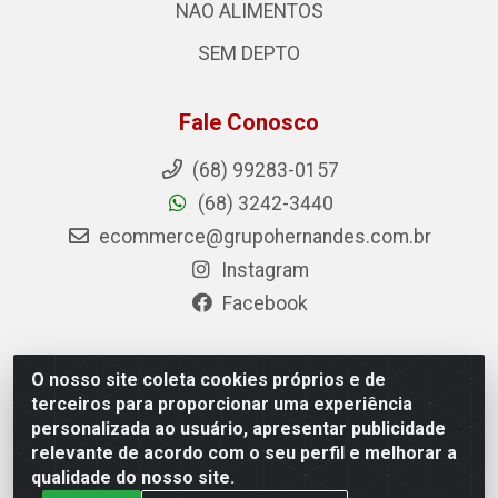
NAO ALIMENTOS
SEM DEPTO
Fale Conosco
(68) 99283-0157
(68) 3242-3440
ecommerce@grupohernandes.com.br
Instagram
Facebook
O nosso site coleta cookies próprios e de
Hernandes - Atacado e Distribuições - Rodovia
terceiros para proporcionar uma experiência
Transacreana, 2155 - Floresta Sul, Rio Branco/AC - CEP
personalizada ao usuário, apresentar publicidade
69.912-290 - CNPJ 12.996.556/0001-69
relevante de acordo com o seu perfil e melhorar a
qualidade do nosso site.