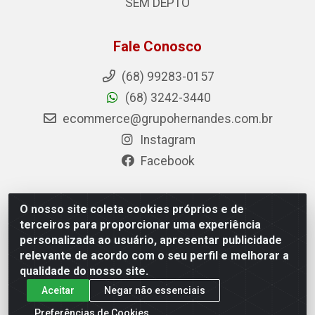
SEM DEPTO
Fale Conosco
(68) 99283-0157
(68) 3242-3440
ecommerce@grupohernandes.com.br
Instagram
Facebook
O nosso site coleta cookies próprios e de
Hernandes - Atacado e Distribuições - Rodovia
terceiros para proporcionar uma experiência
Transacreana, 2155 - Floresta Sul, Rio Branco/AC - CEP
personalizada ao usuário, apresentar publicidade
69.912-290 - CNPJ 12.996.556/0001-69
relevante de acordo com o seu perfil e melhorar a
qualidade do nosso site.
Aceitar
Negar não essenciais
Preferências de Cookies