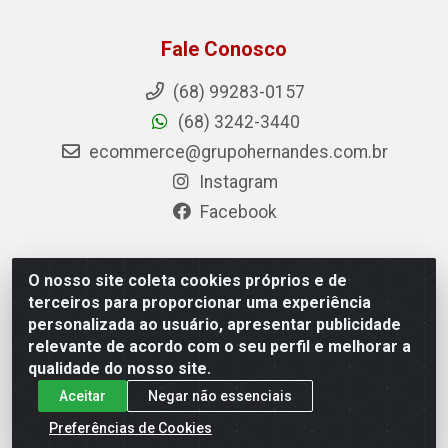
Fale Conosco
(68) 99283-0157
(68) 3242-3440
ecommerce@grupohernandes.com.br
Instagram
Facebook
O nosso site coleta cookies próprios e de
Hernandes - Atacado e Distribuições - Rodovia
terceiros para proporcionar uma experiência
Transacreana, 2155 - Floresta Sul, Rio Branco/AC - CEP
personalizada ao usuário, apresentar publicidade
69.912-290 - CNPJ 12.996.556/0001-69
relevante de acordo com o seu perfil e melhorar a
qualidade do nosso site.
Aceitar
Negar não essenciais
Preferências de Cookies