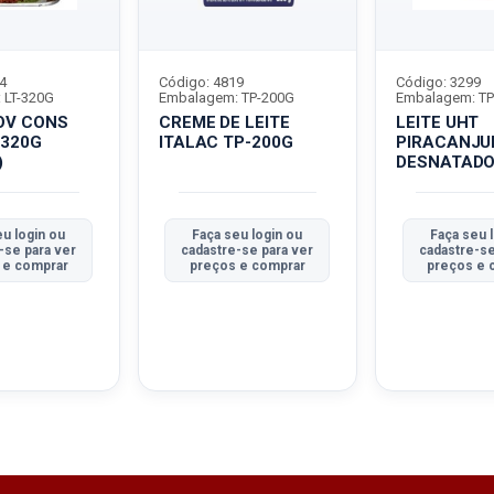
4
Código: 4819
Código: 3299
 LT-320G
Embalagem: TP-200G
Embalagem: TP
OV CONS
CREME DE LEITE
LEITE UHT
-320G
ITALAC TP-200G
PIRACANJU
)
DESNATAD
eu login ou
Faça seu login ou
Faça seu 
-se para ver
cadastre-se para ver
cadastre-se
 e comprar
preços e comprar
preços e 