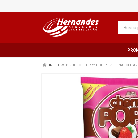
PRO
INÍCIO
PIRULITO CHERRY POP PT-700G NAPOLITA