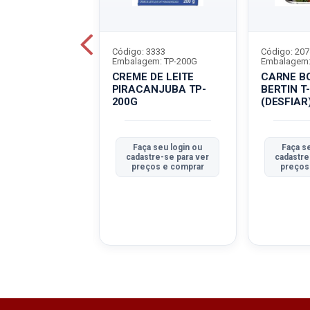
5486
Código: 3333
Código: 207
m: LT-320G
Embalagem: TP-200G
Embalagem:
 BOVINA
CREME DE LEITE
CARNE B
RVA BORDON
PIRACANJUBA TP-
BERTIN T
G
200G
(DESFIAR
CIONALICIONA
a seu login ou
Faça seu login ou
Faça s
tre-se para ver
cadastre-se para ver
cadastre
ços e comprar
preços e comprar
preços