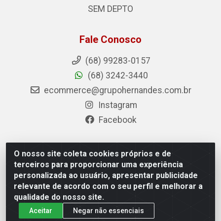
SEM DEPTO
Fale Conosco
(68) 99283-0157
(68) 3242-3440
ecommerce@grupohernandes.com.br
Instagram
Facebook
O nosso site coleta cookies próprios e de
Hernandes - Atacado e Distribuições - Rodovia
terceiros para proporcionar uma experiência
Transacreana, 2155 - Floresta Sul, Rio Branco/AC - CEP
personalizada ao usuário, apresentar publicidade
69.912-290 - CNPJ 12.996.556/0001-69
relevante de acordo com o seu perfil e melhorar a
qualidade do nosso site.
Aceitar
Negar não essenciais