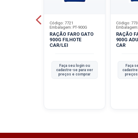
7728
Código: 7721
Código: 773
em: SC-10,1KG
Embalagem: PT-900G
Embalagem:
 FARO GATO
RAÇÃO FARO GATO
RAÇÃO F
 AD CAR/FGO
900G FILHOTE
900G AD
CAR/LEI
CAR
a seu login ou
Faça seu login ou
Faça s
tre-se para ver
cadastre-se para ver
cadastre
ços e comprar
preços e comprar
preços