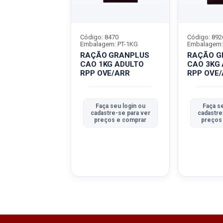
8469
Código: 8470
Código: 892
em: PT-3KG
Embalagem: PT-1KG
Embalagem:
 GRANPLUS
RAÇÃO GRANPLUS
RAÇÃO G
G FILHOTE
CAO 1KG ADULTO
CAO 3KG
VE/ARR
RPP OVE/ARR
RPP OVE
 seu login ou
Faça seu login ou
Faça se
tre-se para ver
cadastre-se para ver
cadastre
ços e comprar
preços e comprar
preços