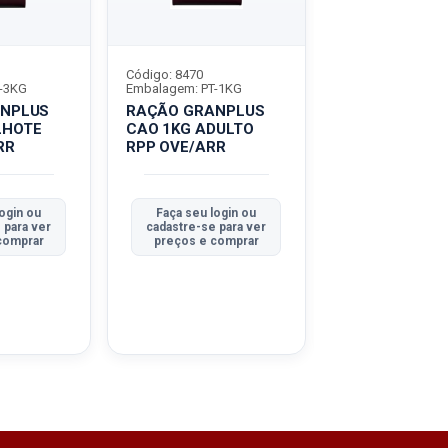
Código: 8470
Código: 8926
-3KG
Embalagem: PT-1KG
Embalagem: PT-3
NPLUS
RAÇÃO GRANPLUS
RAÇÃO GRAN
LHOTE
CAO 1KG ADULTO
CAO 3KG ADU
RR
RPP OVE/ARR
RPP OVE/ARR
ogin ou
Faça seu login ou
Faça seu logi
 para ver
cadastre-se para ver
cadastre-se pa
comprar
preços e comprar
preços e com