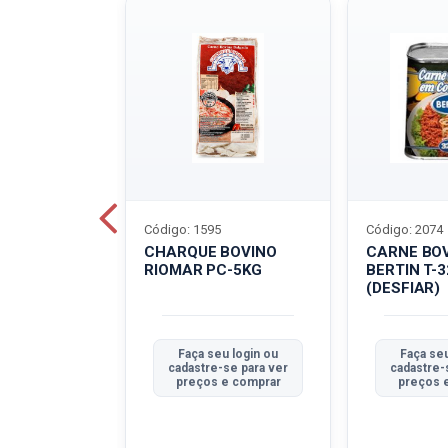
Código: 1595
Código: 2074
ALADO
CHARQUE BOVINO
CARNE BO
T-40G
RIOMAR PC-5KG
BERTIN T-
(DESFIAR)
u login ou
Faça seu login ou
Faça seu
se para ver
cadastre-se para ver
cadastre-
e comprar
preços e comprar
preços 