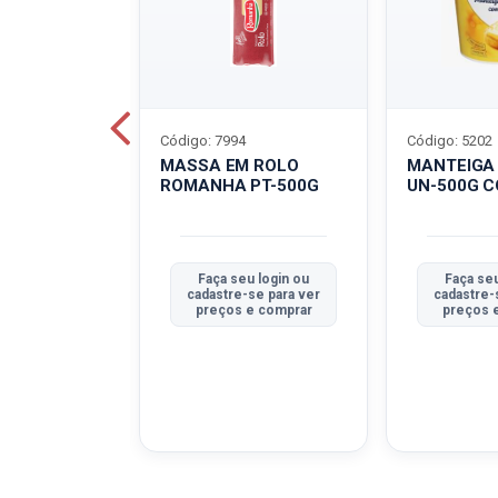
Código: 7994
Código: 5202
BOVINO
MASSA EM ROLO
MANTEIGA
C-400G
ROMANHA PT-500G
UN-500G 
u login ou
Faça seu login ou
Faça seu
se para ver
cadastre-se para ver
cadastre-
e comprar
preços e comprar
preços 