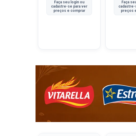
u login ou
Faça seu login ou
Faça seu
se para ver
cadastre-se para ver
cadastre-
e comprar
preços e comprar
preços 