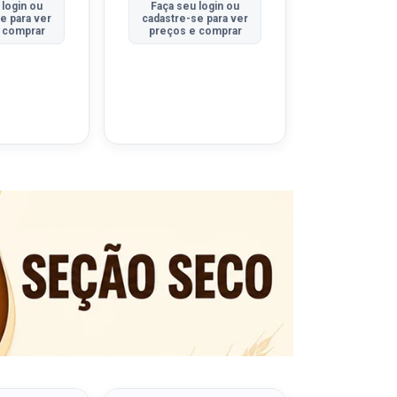
 login ou
Faça seu login ou
Faça seu 
e para ver
cadastre-se para ver
cadastre-se
 comprar
preços e comprar
preços e