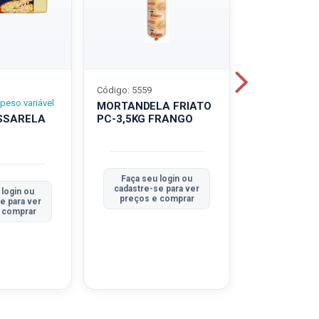
Código: 5559
Código: 5560
peso variável
MORTANDELA FRIATO
MORTANDEL
SSARELA
PC-3,5KG FRANGO
PC-3,5KG
TRADICION
Faça seu login ou
Faça seu 
cadastre-se para ver
cadastre-se
 login ou
preços e comprar
preços e
e para ver
 comprar