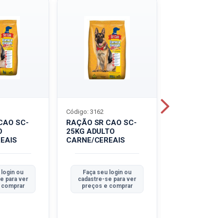
Código: 3162
Código: 3214
CAO SC-
RAÇÃO SR CAO SC-
LEITE UHT
O
25KG ADULTO
PIRACANJU
EAIS
CARNE/CEREAIS
INTEGRAL
 login ou
Faça seu login ou
Faça seu 
e para ver
cadastre-se para ver
cadastre-se
 comprar
preços e comprar
preços e