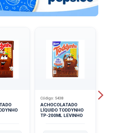
Código: 5438
Código: 5439
TADO
ACHOCOLATADO
ACHOCOLA
ODDYNHO
LÍQUIDO TODDYNHO
PÓ TODDY U
TP-200ML LEVINHO