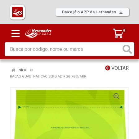
Baixe já o APP da Hernandes
0
VOLTAR
INÍCIO
RACAO GUABI NAT CAO 20KG AD RGG FGO/ARR