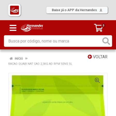
Baixe já o APP da Hernandes
0
VOLTAR
INÍCIO
RACAO GUABI NAT CAO 2,5KG AD RPM SENS SL