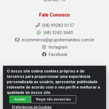
Fale Conosco
(68) 99283-0157
(68) 3242-3440
ecommerce@grupohernandes.com.br
Instagram
Facebook
O nosso site coleta cookies próprios e de
Hernandes - Atacado e Distribuições - Rodovia
terceiros para proporcionar uma experiência
Transacreana, 2155 - Floresta Sul, Rio Branco/AC - CEP
personalizada ao usuário, apresentar publicidade
69.912-290 - CNPJ 12.996.556/0001-69
relevante de acordo com o seu perfil e melhorar a
qualidade do nosso site.
Aceitar
Negar não essenciais
Preferências de Cookies