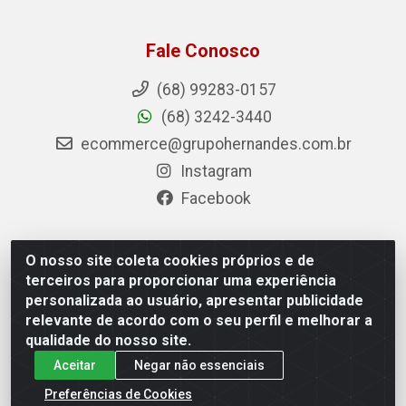
Fale Conosco
(68) 99283-0157
(68) 3242-3440
ecommerce@grupohernandes.com.br
Instagram
Facebook
O nosso site coleta cookies próprios e de
Hernandes - Atacado e Distribuições - Rodovia
terceiros para proporcionar uma experiência
Transacreana, 2155 - Floresta Sul, Rio Branco/AC - CEP
personalizada ao usuário, apresentar publicidade
69.912-290 - CNPJ 12.996.556/0001-69
relevante de acordo com o seu perfil e melhorar a
qualidade do nosso site.
Aceitar
Negar não essenciais
Preferências de Cookies