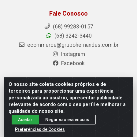
Fale Conosco
(68) 99283-0157
(68) 3242-3440
ecommerce@grupohernandes.com.br
Instagram
Facebook
O nosso site coleta cookies próprios e de
Hernandes - Atacado e Distribuições - Rodovia
terceiros para proporcionar uma experiência
Transacreana, 2155 - Floresta Sul, Rio Branco/AC - CEP
personalizada ao usuário, apresentar publicidade
69.912-290 - CNPJ 12.996.556/0001-69
relevante de acordo com o seu perfil e melhorar a
qualidade do nosso site.
Aceitar
Negar não essenciais
Preferências de Cookies