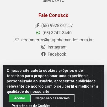
SEM DEPTO
Fale Conosco
(68) 99283-0157
(68) 3242-3440
ecommerce@grupohernandes.com.br
Instagram
Facebook
O nosso site coleta cookies próprios e de
Hernandes - Atacado e Distribuições - Rodovia
terceiros para proporcionar uma experiência
Transacreana, 2155 - Floresta Sul, Rio Branco/AC - CEP
personalizada ao usuário, apresentar publicidade
69.912-290 - CNPJ 12.996.556/0001-69
relevante de acordo com o seu perfil e melhorar a
qualidade do nosso site.
Aceitar
Negar não essenciais
Preferências de Cookies