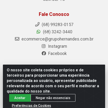
Fale Conosco
(68) 99283-0157
(68) 3242-3440
ecommerce@grupohernandes.com.br
Instagram
Facebook
O nosso site coleta cookies próprios e de
Hernandes - Atacado e Distribuições - Rodovia
terceiros para proporcionar uma experiência
Transacreana, 2155 - Floresta Sul, Rio Branco/AC - CEP
personalizada ao usuário, apresentar publicidade
69.912-290 - CNPJ 12.996.556/0001-69
relevante de acordo com o seu perfil e melhorar a
qualidade do nosso site.
Aceitar
Negar não essenciais
Preferências de Cookies