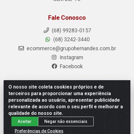
Fale Conosco
(68) 99283-0157
(68) 3242-3440
ecommerce@grupohernandes.com.br
Instagram
Facebook
O nosso site coleta cookies próprios e de
Hernandes - Atacado e Distribuições - Rodovia
terceiros para proporcionar uma experiência
Transacreana, 2155 - Floresta Sul, Rio Branco/AC - CEP
personalizada ao usuário, apresentar publicidade
69.912-290 - CNPJ 12.996.556/0001-69
relevante de acordo com o seu perfil e melhorar a
qualidade do nosso site.
Aceitar
Negar não essenciais
Preferências de Cookies