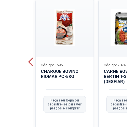
Código: 1595
Código: 2074
ALADO
CHARQUE BOVINO
CARNE BO
T-40G
RIOMAR PC-5KG
BERTIN T-
(DESFIAR)
u login ou
Faça seu login ou
Faça seu
se para ver
cadastre-se para ver
cadastre-
e comprar
preços e comprar
preços 