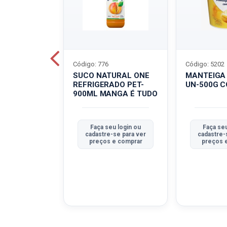
Código: 776
Código: 5202
BOVINO
SUCO NATURAL ONE
MANTEIGA
C-400G
REFRIGERADO PET-
UN-500G 
900ML MANGA É TUDO
u login ou
Faça seu login ou
Faça seu
se para ver
cadastre-se para ver
cadastre-
e comprar
preços e comprar
preços 