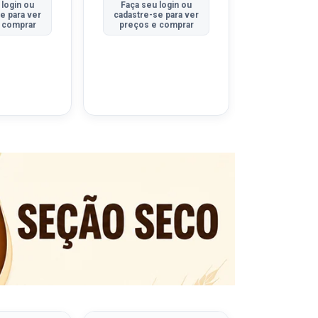
 login ou
Faça seu login ou
Faça seu 
e para ver
cadastre-se para ver
cadastre-se
 comprar
preços e comprar
preços e