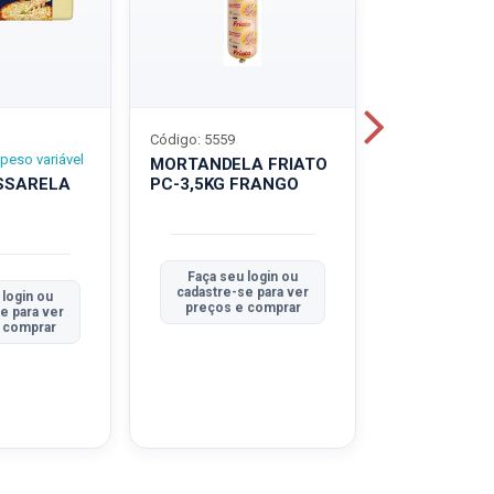
Código: 5559
Código: 5560
peso variável
MORTANDELA FRIATO
MORTANDEL
SSARELA
PC-3,5KG FRANGO
PC-3,5KG
TRADICION
Faça seu login ou
Faça seu 
cadastre-se para ver
cadastre-se
 login ou
preços e comprar
preços e
e para ver
 comprar