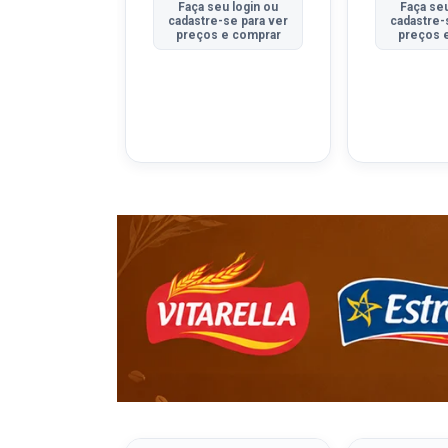
u login ou
Faça seu login ou
Faça seu
se para ver
cadastre-se para ver
cadastre-
e comprar
preços e comprar
preços 