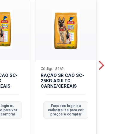
Código: 3162
Código: 3214
CAO SC-
RAÇÃO SR CAO SC-
LEITE UHT
O
25KG ADULTO
PIRACANJU
EAIS
CARNE/CEREAIS
INTEGRAL
 login ou
Faça seu login ou
Faça seu 
e para ver
cadastre-se para ver
cadastre-se
 comprar
preços e comprar
preços e