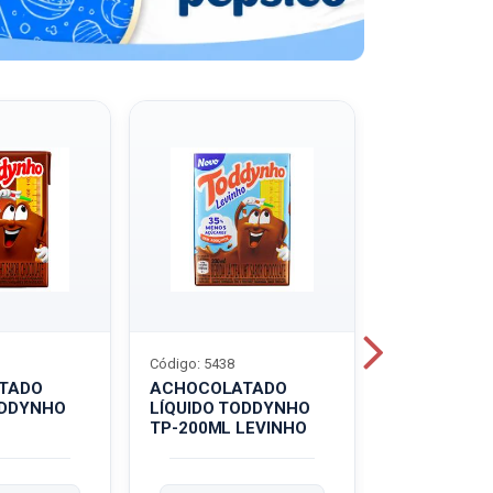
Código: 5438
Código: 5439
TADO
ACHOCOLATADO
ACHOCOLA
ODDYNHO
LÍQUIDO TODDYNHO
PÓ TODDY U
TP-200ML LEVINHO