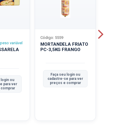
Código: 5559
Código: 5560
peso variável
MORTANDELA FRIATO
MORTANDEL
SSARELA
PC-3,5KG FRANGO
PC-3,5KG
TRADICION
Faça seu login ou
Faça seu 
cadastre-se para ver
cadastre-se
 login ou
preços e comprar
preços e
e para ver
 comprar