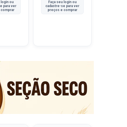
 login ou
Faça seu login ou
Faça seu 
e para ver
cadastre-se para ver
cadastre-se
 comprar
preços e comprar
preços e