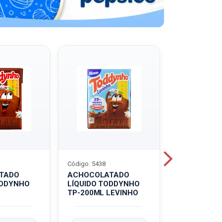
Código: 5438
Código: 5439
TADO
ACHOCOLATADO
ACHOCOLA
ODDYNHO
LÍQUIDO TODDYNHO
PÓ TODDY U
TP-200ML LEVINHO