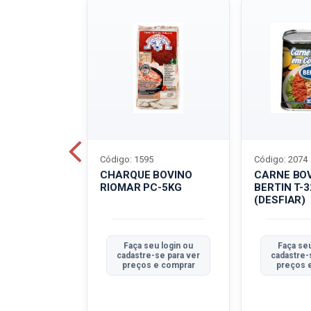
Código: 1595
Código: 2074
ALADO
CHARQUE BOVINO
CARNE BO
T-40G
RIOMAR PC-5KG
BERTIN T-
(DESFIAR)
u login ou
Faça seu login ou
Faça seu
se para ver
cadastre-se para ver
cadastre-
e comprar
preços e comprar
preços 