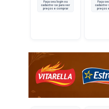
u login ou
Faça seu login ou
Faça seu
se para ver
cadastre-se para ver
cadastre-
e comprar
preços e comprar
preços 