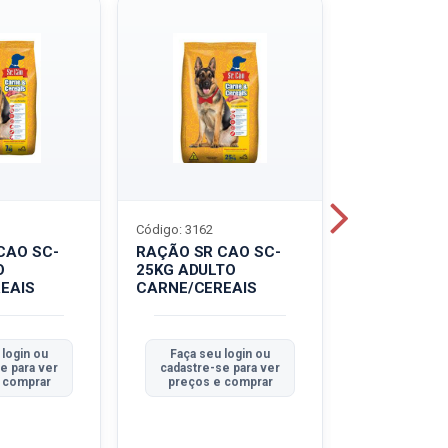
Código: 3162
Código: 3214
CAO SC-
RAÇÃO SR CAO SC-
LEITE UHT
O
25KG ADULTO
PIRACANJU
EAIS
CARNE/CEREAIS
INTEGRAL
 login ou
Faça seu login ou
Faça seu 
e para ver
cadastre-se para ver
cadastre-se
 comprar
preços e comprar
preços e