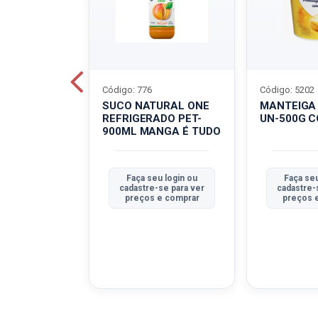
Código: 776
Código: 5202
BOVINO
SUCO NATURAL ONE
MANTEIGA
C-400G
REFRIGERADO PET-
UN-500G 
900ML MANGA É TUDO
u login ou
Faça seu login ou
Faça seu
se para ver
cadastre-se para ver
cadastre-
e comprar
preços e comprar
preços 