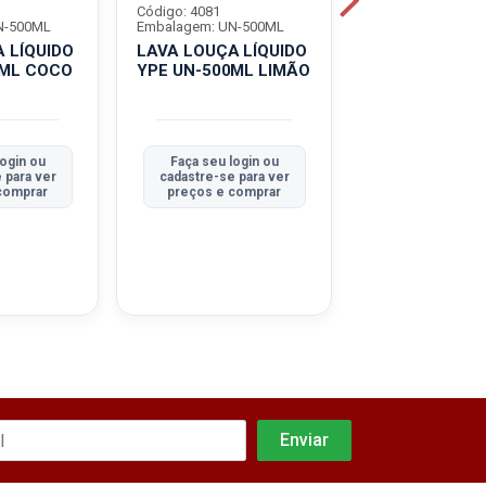
Código: 4081
Código: 4082
N-500ML
Embalagem: UN-500ML
Embalagem: UN-
 LÍQUIDO
LAVA LOUÇA LÍQUIDO
LAVA LOUÇA L
0ML COCO
YPE UN-500ML LIMÃO
YPE UN-500M
login ou
Faça seu login ou
Faça seu log
 para ver
cadastre-se para ver
cadastre-se pa
comprar
preços e comprar
preços e co