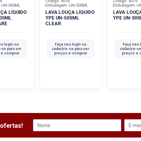
4
Código: 4076
Código: 4079
: UN-500ML
Embalagem: UN-500ML
Embalagem: U
ÇA LÍQUIDO
LAVA LOUÇA LÍQUIDO
LAVA LOUÇA
500ML
YPE UN-500ML
YPE UN-50
ARE
CLEAR
eu login ou
Faça seu login ou
Faça seu 
-se para ver
cadastre-se para ver
cadastre-se
 e comprar
preços e comprar
preços e 
ofertas!