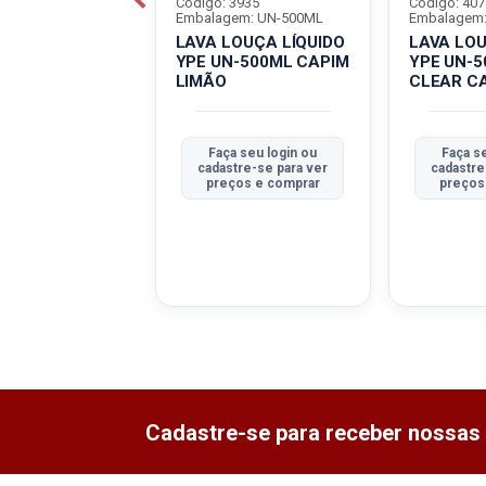
5730
Código: 3935
Código: 407
em: PT-20UN
Embalagem: UN-500ML
Embalagem
JA LÃ DE AÇO
LAVA LOUÇA LÍQUIDO
LAVA LOU
AN 8UN
YPE UN-500ML CAPIM
YPE UN-
LIMÃO
CLEAR C
a seu login ou
Faça seu login ou
Faça s
tre-se para ver
cadastre-se para ver
cadastre
ços e comprar
preços e comprar
preços
Cadastre-se para receber nossas 