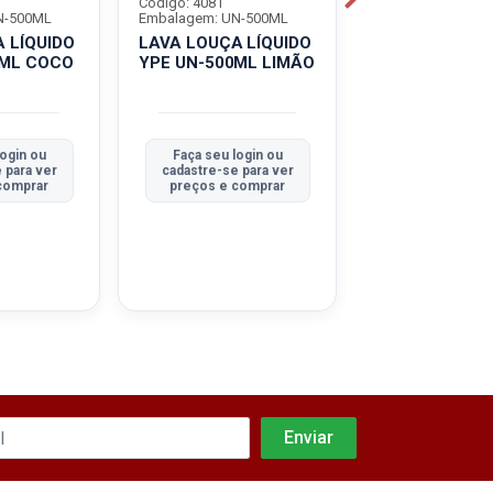
Código: 4081
Código: 4082
N-500ML
Embalagem: UN-500ML
Embalagem: UN-
 LÍQUIDO
LAVA LOUÇA LÍQUIDO
LAVA LOUÇA L
0ML COCO
YPE UN-500ML LIMÃO
YPE UN-500M
login ou
Faça seu login ou
Faça seu log
 para ver
cadastre-se para ver
cadastre-se pa
comprar
preços e comprar
preços e co